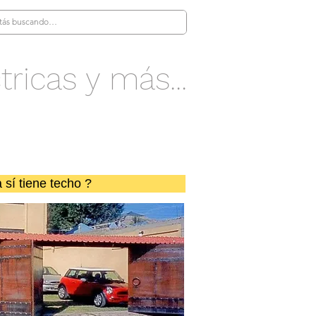
tricas y más...
 sí tiene techo ?