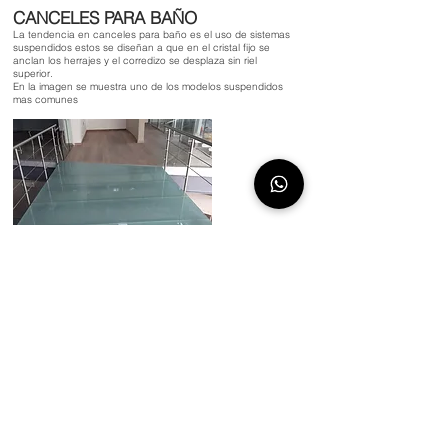
CANCELES PARA BAÑO
La tendencia en canceles para baño es el uso de sistemas
suspendidos estos se diseñan a que en el cristal fijo se
anclan los herrajes y el corredizo se desplaza sin riel
superior.
En la imagen se muestra uno de los modelos suspendidos
mas comunes
PISOS DE CRISTAL
Cada vez mas utilizados en los proyectos arquitectonicos se
fabrica el bastidos comunmente de herreria para el
recibimiento de los mismos, el cristal al igual que las
ventanas se procesa con un acabado antiderrapante.