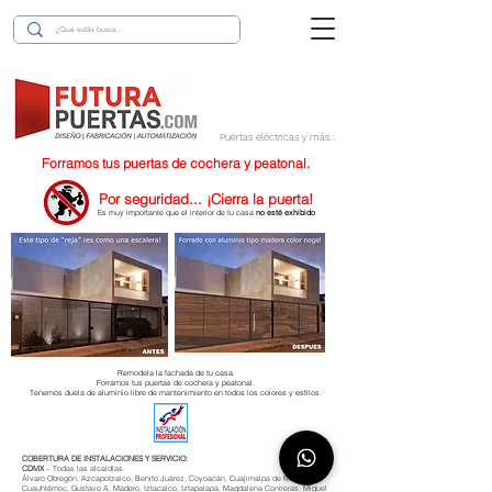
Puertas eléctricas y más...
Forramos tus puertas de cochera y peatonal.
Por seguridad... ¡Cierra la puerta!
Es muy importante que el interior de tu casa
no esté exhibido
Remodela la fachada de tu casa.
Forramos tus puertas de cochera y peatonal.
Tenemos duela de aluminio libre de mantenimiento en todos los colores y estilos.
COBERTURA DE INSTALACIONES Y SERVICIO:
CDMX
– Todas las alcaldías.
Álvaro Obregón, Azcapotzalco, Benito Juárez, Coyoacán, Cuajimalpa de Morelos,
Cuauhtémoc, Gustavo A. Madero, Iztacalco, Iztapalapa, Magdalena Contreras, Miguel