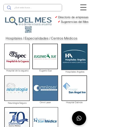
✔
Directorio de empresas
✔
Sugerencias del Mes
Hospitales / Especialidades / Centros Médicos
Hospital de la ceguera
Eugenio Sue
Hospitales Angeles
Omni Laser
Hospital Dalinde
Neurología Segura