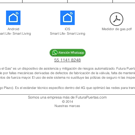
Android
iOS
Medidor de gas.pdf
art Life- Smart Living
Smart Life- Smart Living
55 1141 8248
a el Gas" es un dispositivo de asistencia y mitigación de riesgos automatizado. Futura Pue
por fallas mecánicas derivadas de defectos de fabricación de la válvula, falta de mantenimi
entos de fuerza mayor. El uso de este sistema no sustituye las pólizas de seguro ni las inspe
go Plazo). Es el estándar técnico específico dentro del 4G que optimizó las redes para tran
Somos una empresa más de FuturaPuertas.com
© 2014
Nuestras marcas