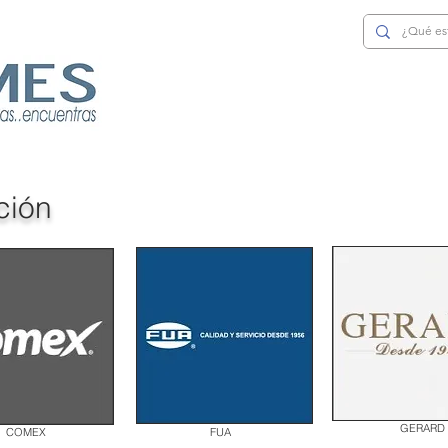
ción
GERARD
COMEX
FUA