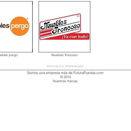
ebles pergo
Muebles Troncoso
Anuncia a tu empresa aquí
Somos una empresa más de FuturaPuertas.com
© 2014
Nuestras marcas