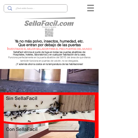
Ya no más polvo, insectos, humedad, etc.
Que entran por debajo de las puertas
I
NVENTAMOS EL MEJOR SELLADOR PARA EL PISO-PUERTAS DEL MUNDO
SellaFacil elimina el punto de fuga en todas las puertas abatibles de:
Hospitales, hoteles, laboratorios y en cualquier habitación de tu casa.
Funciona perfectamente en la puerta abatible del SEYE del área de quirófanos
también funciona en puertas de vaivén, no se desgasta.
¡Y además ahorra costos en la temperatura de las habitaciones!