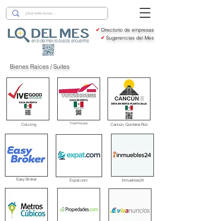
✔
Directorio de empresas
✔
Sugerencias del Mes
Bienes Raíces / Suites
Townhouse
CoLiving
Cancún, Quintana Roo
Easy Broker
Expat.com
Inmuebles24