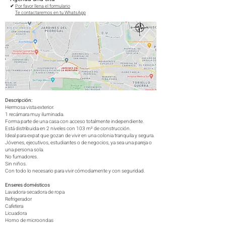
​​✔
Por favor llena el f
ormulario
Te contactaremos en tu WhatsApp
Descr
ipción:
Hermosa vista exterior.
1 recámara muy iluminada.
Forma parte de una casa con acceso totalmente independiente.
Está distribuida en 2 niveles con 103 m² de construcción.
Id
eal para expat que gozan de vivir en una colonia tranquila y segura.
Jóvenes, ejecuti
vos, estudiantes o de negocios, ya sea una pareja o
una persona sola.
No fumadores.
Sin niños.
Con todo lo necesario para vivir cómodamente y con seguridad.
Enseres domésticos
Lavadora-secadora de ropa
Refrigerador
Cafetera
Licuadora
Horno de microondas