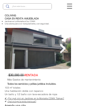
COLIVING
CASA EN RENTA AMUEBLADA
Jard
ines en La
Montaña al Sur CD
MX
Una colonia para vivir tranquilamente y con seguridad.
̶$̶3̶0̶,̶0̶0̶0̶.̶0̶0̶
RENTADA
Más Gastos de mantenimiento
Todos los se
rvicios y póliza jurídica incluidos.
103 m² totales
Una habitación doble con tapanco
Un baño y 1/2 baño
con lava-secadora de ropa
​​✔
¿Por qué vivir en Jardines en la Montaña CDMX Tlalpan?
​​✔
¿Qué incluye la renta mensual?
Agenda una cita