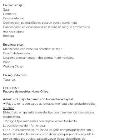
En Planta baja:
Sala.
Comedor.
Cocina integral.
Cochera con puerta eléctrica para un auto o camioneta.
Pueden también estacionarse en la calle sin ningún problema de
manera segura.
Bodega.
En primer piso:
Medio baño con lavadora-secadora de ropa.
Cuarto de televisión.
Una amplia recámara con dos camas matrimoniales.
Baño.
Walking Closet.
En segundo piso:
Tapanco.
OPCIONAL:
Paquete de muebles Home Office
Ad
ministra mejor tu dinero con tu cuenta de PayPal:​​
✔
Paga tu renta con cargo automático mensual a tu tarjeta de crédito
o débito
El depósito en garantía es en efectivo con transferencia bancaria sin
cargos extra.
12 pagos fijos mensuales con tarjeta de crédito/débito.
La comisión es del 4% mensual.
Los puntos que vas acumulando en cada compra que haces con tu
tarjeta de crédito te servirán como dinero porque podrás canjearlos
por distintos productos, ya sean para el hogar, deportivos, de