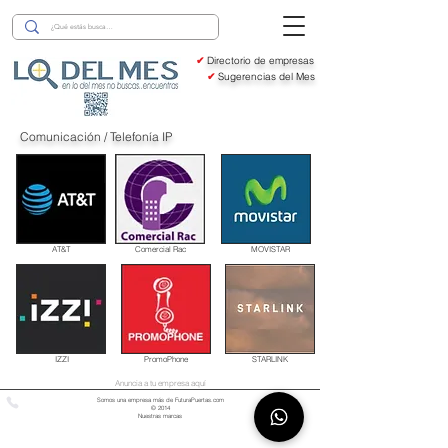
✔
Directorio de empresas
✔
Sugerencias del Mes
Comunicación / Telefonía IP
AT&T
Comercial Rac
MOVISTAR
IZZI
PromoPhone
STARLINK
Anuncia a tu empresa aquí
Somos una empresa más de FuturaPuertas.com
© 2014
Nuestras marcas