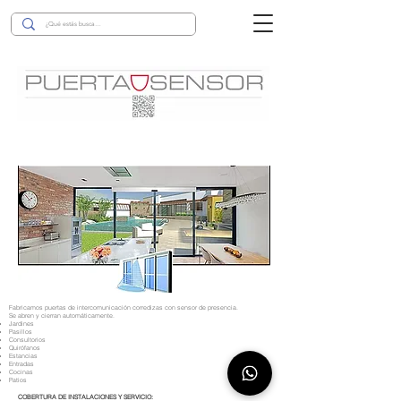
Fabricamos puertas de intercomunicación corredizas con sensor de presencia.
Se abren y cierran
automáticamente.
Jardines
Pasillos
Consultorios
Quirófanos
Estancias
Entradas
Cocinas
Patios
COBERTURA DE INSTALACIONES Y SERVICIO: