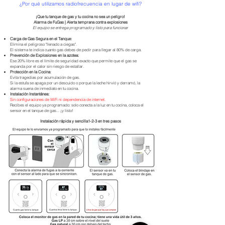
​¿Por qué utilizamos radiofrecuencia en lugar de wifi?
¡Que tu tanque de gas y tu cocina no sea un peligro!
Alarma de FuGas | Alerta temprana contra explosiones
El equipo se entrega programado y listo para funcionar
Carga de Gas Segura en el Tanque:
Elimina el peligroso "llenado a ciegas".
El sistema te indica cuanto gas debes de pedir para llegar al 80% de carga.
Prevención de Explosiones en la azotea:
Ese 20% libre es el límite de seguridad exacto que permite que el gas se
expanda por el calor sin riesgo de estallar.
Protección en la Cocina
:
Evita tragedias por acumulación de gas.
Si la estufa se apaga por un descuido o porque la leche hirvió y derramó, la
alarma suena de inmediato en tu cocina.
Instalación Instantánea:
Sin configuraciones de WiFi ni dependencia de internet.
Recibes el equipo ya programado: solo conecta a la luz en tu cocina, coloca el
sensor en el tanque de gas... ¡y listo!
Instalación rápida y sencilla1-2-3 en tres pasos