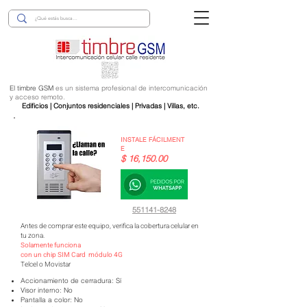
El timbre GSM
es un sistema profesional de intercomunicación
y acceso remoto.
Edificios | Conjuntos residenciales | Privadas | Villas, etc.
INSTALE
FÁCILMENT
E
$ 16,150.00
551141-8248
Antes de comprar este equipo, verifica la cobertura celular en
tu zona.
Solamente funciona
con un chip SIM Card módulo 4G
Telcel o Movistar
Accionamiento de cerradura: Sí
Visor interno: No
Pantalla a color: No