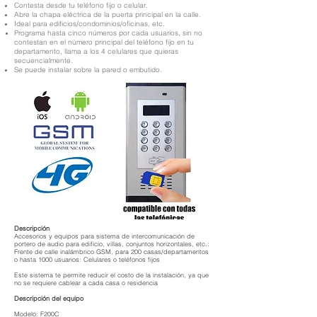
Contesta desde tu teléfono fijo o celular.
Abre la chapa eléctrica de la puerta principal en la calle.
Ideal para edificios/condominios/oficinas, etc.
Programa hasta cinco números por cada usuarios, sin no
contestan en el número principal del teléfono fijo en tu
departamento, llama a los 4 celulares que quieras
secuencialmente.
Se puede instalar sobre la pared o embutido.
Descripción
Accesorios y equipos para sistema de intercomunicación de
portero de audio para edificio, villas, conjuntos horizontales, etc.:
Frente de calle inalámbrico GSM, para 200 casas/departamentos
o hasta 1000 usuarios: Celulares o teléfonos fijos
Este sistema te permite reducir el costo de la instalación, ya que
no se requiere cablear a cada casa o residencia
Descripción del equipo
Modelo: F200C