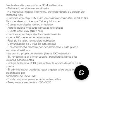
Frente de calle para sistema GSM inalámbrico
- Elaborado en aluminio anodizado
- No necesitas instalar interfonos, conteste desde su celular y/o
teléfonos fijos
- Funciona con chip: SIM Card de cualquier compañía: módulo 3G
Recomendamos cobertura Telcel y Movistar
- Cuenta con display de led y teclado
- Abre la puerta mediante llamadas telefónicas
- Cuenta con Relay (NO / NC)
- Funciona con chapa eléctrica o electroimán
- Hasta 200 casas o departamentos
- Fácil de instalar, no requiere cableado
- Comunicación de 2 vías de alta calidad
- Una contraseña maestra por departamento y este puede
autorizar 4 teléfonos
más con su propia contraseña (hasta 1000 usuarios)
- Si, no contesta el primer usuario, transfiere la llama a los
usuarios consecuentes
- Incluye 5 llaveros RFID para activar la opción de abrir de la
puerta
- El administrador puede agregar o quitar a los usuarios
autorizados por
comandos de texto SMS
- Diseño especial para departamentos, villas
- Temperatura ambiente -10°C~70°C
- Sistema para empotrar o sobreponer en muro
- Dimensiones: Alto 27.5 x Ancho 13.0 x Fondo 4.0 mm.
- Incluye fuente de alimentación: 12V
Para asesoría o instalación, solo en área metropolitana para mayor
información puede solicitarlo en la sección de preguntas
GARANTÍA
: 1 año contra defecto de fabricación
Más información de la garantía aquí.
Instálalo fácilmente.
Coloca la SIM celular de cualquier compañía en el