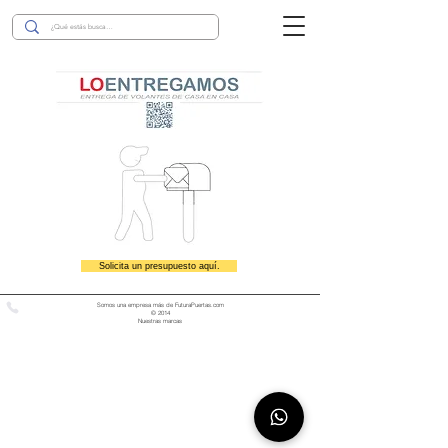
Solicita un presupuesto aquí.
Somos una empresa más de FuturaPuertas.com
© 2014
Nuestras marcas